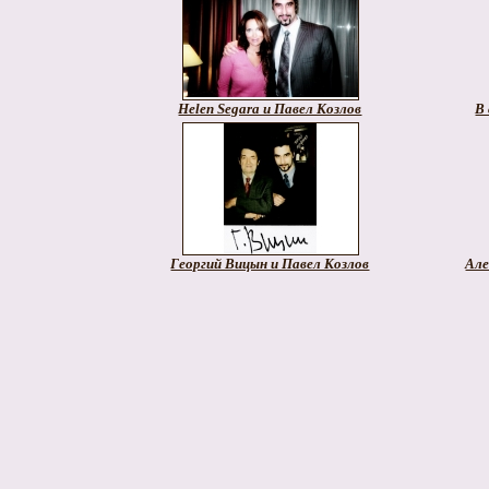
Helen Segara и Павел Козлов
В 
Георгий Вицын и Павел Козлов
Але