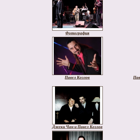
Фотография
Павел Козлов
Пав
Джеки Чан и Павел Козлов