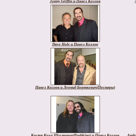
Jonny Griffin и Павел Козлов
Dave Hole и Павел Козлов
Павел Козлов и Леонид Борткевич(Песняры)
Костя Коха Шустарев(Pushking) и Павел Козлов
Andr