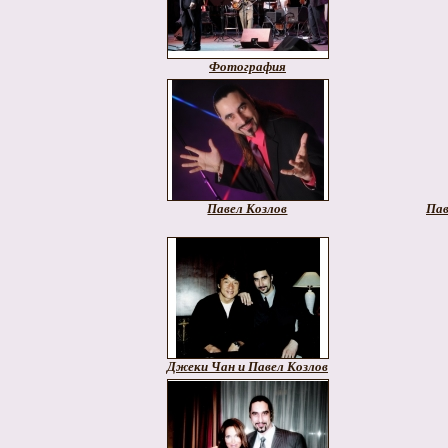
Фотография
Павел Козлов
Пав
Джеки Чан и Павел Козлов