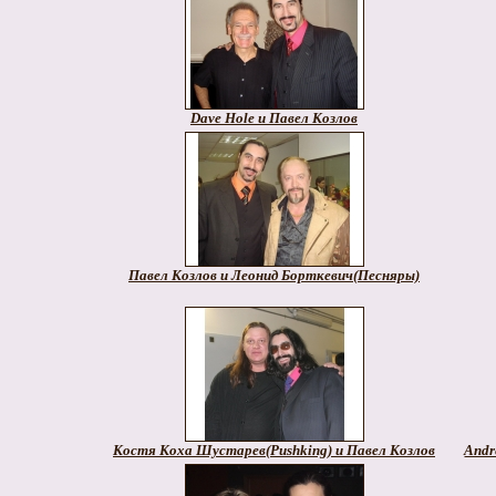
Dave Hole и Павел Козлов
Павел Козлов и Леонид Борткевич(Песняры)
Костя Коха Шустарев(Pushking) и Павел Козлов
Andr