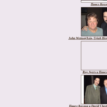
Павел Козл
John Wetton(Asia, Uriah He
Roy Ayers и Паве
Павел Козлов и David Clay