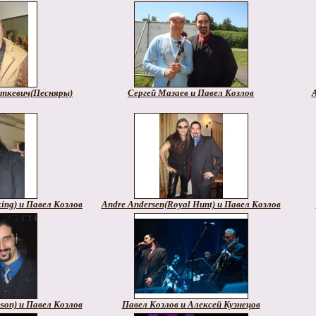
рткевич(Песняры)
Сергей Мазаев и Павел Козлов
ng) и Павел Козлов
Andre Andersen(Royal Hunt) и Павел Козлов
mson) и Павел Козлов
Павел Козлов и Алексей Кузнецов