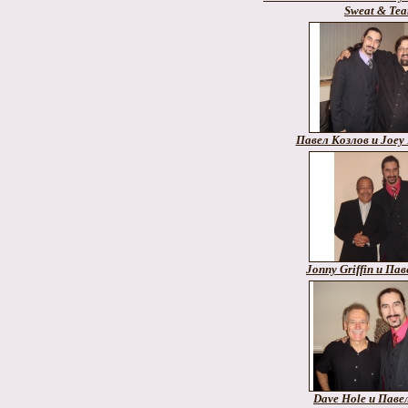
Sweat & Tea
Павел Козлов и Joey 
Jonny Griffin и Па
Dave Hole и Паве