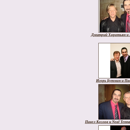
Дмитрий Харатьян и 
Игорь Бутман и Па
Павел Козлов и Neal Tenna