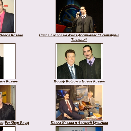
Павел Козлов
Павел Козлов на джаз-фестивале *Сентябрь в
Тихвине*
вел Козлов
Иосиф Кобзон и Павел Козлов
nt(Pet Shop Boys)
Павел Козлов и Алексей Кузнецов