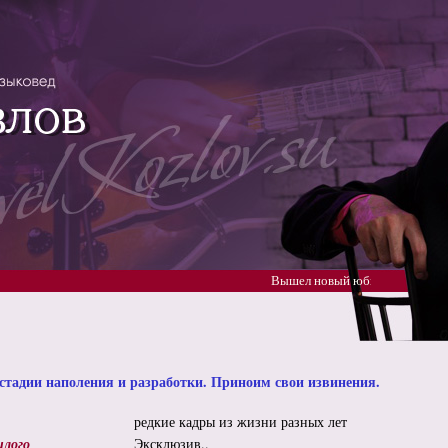
Вышел новый юбилейный альбом Павла Козлова "
стадии наполения и разработки.
Приноим свои извинения.
редкие кадры из жизни разных лет
шлого
Эксклюзив..