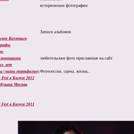
исторические фотографии
Записи альбомов
влом Козловым
графы
ми
клонниками
любительские фото присланные на сайт
ых лет
азы (мини портфолио)
Фотосессии, сцена, жизнь..
 Fest в Калуге 2012
Музыка Москва
 Fest в Калуге 2011