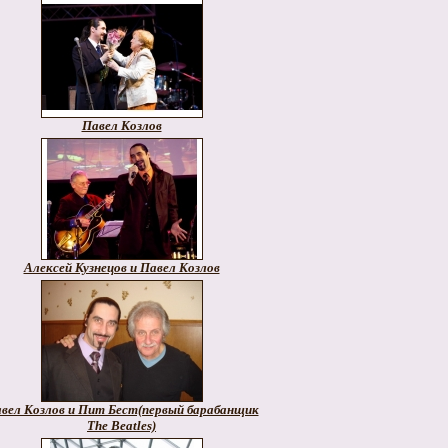
Павел Козлов
Алексей Кузнецов и Павел Козлов
вел Козлов и Пит Бест(первый барабанщик
The Beatles)