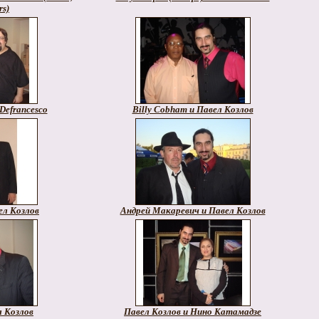
rs)
Defrancesco
Billy Cobham и Павел Козлов
вел Козлов
Андрей Макаревич и Павел Козлов
л Козлов
Павел Козлов и Нино Катамадзе