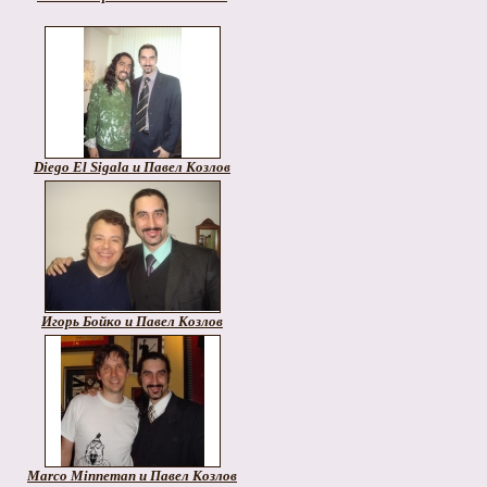
Diego El Sigala и Павел Козлов
Игорь Бойко и Павел Козлов
Marco Minneman и Павел Козлов