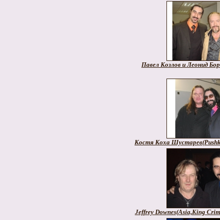
Павел Козлов и Леонид Бо
Костя Коха Шустарев(Pushki
Jeffrey Downes(Asia,King Cri