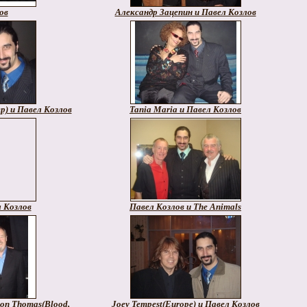
ов
Александр Зацепин и Павел Козлов
ep) и Павел Козлов
Tania Maria и Павел Козлов
л Козлов
Павел Козлов и The Animals
ton Thomas(Blood,
Joey Tempest(Europe) и Павел Козлов