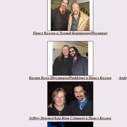
Павел Козлов и Леонид Борткевич(Песняры)
Костя Коха Шустарев(Pushking) и Павел Козлов
Andr
Jeffrey Downes(Asia,King Crimson) и Павел Козлов