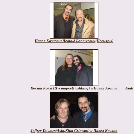
Павел Козлов и Леонид Борткевич(Песняры)
Костя Коха Шустарев(Pushking) и Павел Козлов
Andr
Jeffrey Downes(Asia,King Crimson) и Павел Козлов