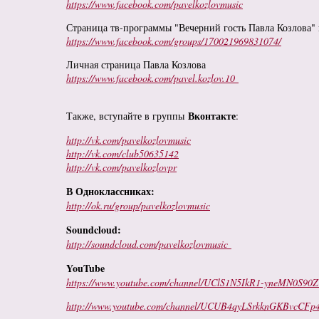
https://www.facebook.com/pavelkozlovmusic
Страница тв-программы "Вечерний гость Павла Козлова
https://www.facebook.com/groups/170021969831074/
Личная страница Павла Козлова
https://www.facebook.com/pavel.kozlov.10
Вконтакте
Также, вступайте в группы
:
http://vk.com/pavelkozlovmusic
http://vk.com/club50635142
http://vk.com/pavelkozlovpr
В Одноклассниках:
http://ok.ru/group/pavelkozlovmusic
Soundcloud:
http://
soundcloud.com/pavelkozlovmus
ic
YouTube
https://www.youtube.com/channel/UClS1N5IkR1-yneMN0S9
http://www.youtube.com/channel/UCUB4qyLSrkknGKBvcCFp