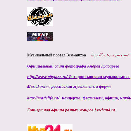
Музыкальный портал Best-muzon
http://best-muzon.com/
Официальный сайт фотографа Андрея Грабарева
http://www.cityjazz.ru/
Интернет магазин музыкальных
MusicForum: российский музыкальный форум
концерты, фестивали, афиша, клуб
http://musiclife.ru/
Концертная афиша разных жанров Liveband.ru