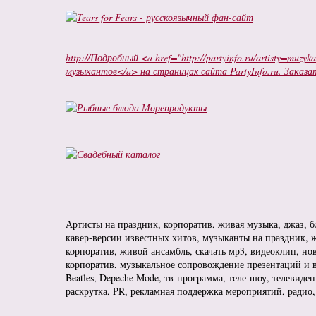
http://Подробный <a href="http://partyinfo.ru/artisty=muzyk
музыкантов</a> на страницах сайта PartyInfo.ru. Заказа
Артисты на праздник, корпоратив, живая музыка, джаз, б
кавер-версии известных хитов, музыканты на праздник, ж
корпоратив, живой ансамбль, скачать мр3, видеоклип, но
корпоратив, музыкальное сопровождение презентаций и в
Beatles, Depeche Mode, тв-программа, теле-шоу, телевиде
раскрутка, PR, рекламная поддержка мероприятий, радио,