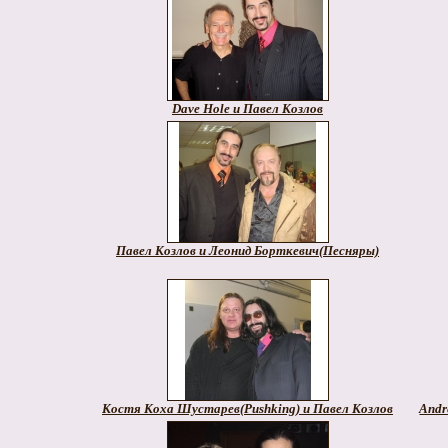
Dave Hole и Павел Козлов
Павел Козлов и Леонид Борткевич(Песняры)
Костя Коха Шустарев(Pushking) и Павел Козлов
Andr