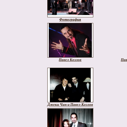
Фотография
Павел Козлов
Пав
Джеки Чан и Павел Козлов