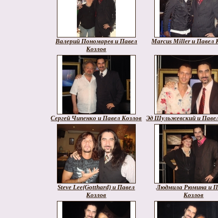
Валерий Пономарев и Павел
Marcus Miller и Павел 
Козлов
Сергей Чипенко и Павел Козлов
Эд Шульжевский и Паве
Steve Lee(Gotthard) и Павел
Людмила Рюмина и П
Козлов
Козлов