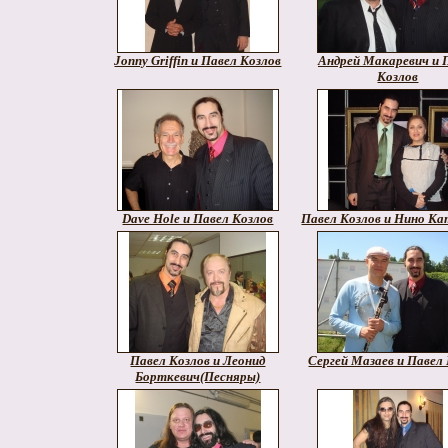
Jonny Griffin и Павел Козлов
Андрей Макаревич и 
Козлов
Dave Hole и Павел Козлов
Павел Козлов и Нино Ка
Павел Козлов и Леонид
Сергей Мазаев и Павел
Борткевич(Песняры)