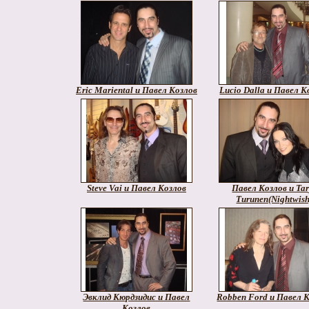
Eric Mariental и Павел Козлов
Lucio Dalla и Павел К
Steve Vai и Павел Козлов
Павел Козлов и Tar
Turunen(Nightwish
Эвклид Кюрдзидис и Павел
Robben Ford и Павел 
Козлов