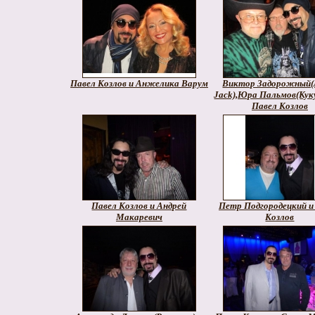
Павел Козлов и Анжелика Варум
Виктор Задорожный(
Jack),Юра Пальмов(Куку
Павел Козлов
Павел Козлов и Андрей
Петр Подгородецкий и
Макаревич
Козлов