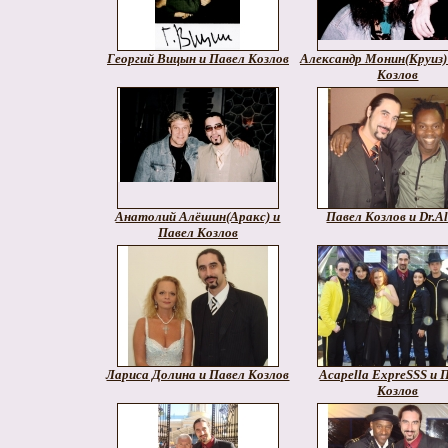
Георгий Вицын и Павел Козлов
Александр Монин(Круиз)
Козлов
Анатолий Алёшин(Аракс) и
Павел Козлов и Dr.A
Павел Козлов
Лариса Долина и Павел Козлов
Acapella ExpreSSS и 
Козлов