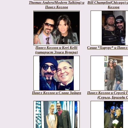
Thomas Anders(Modern Talking) и
Bill Champlin(Chicago) 
Павел Козлов
Козлов
Павел Козлов и Keri Kelli
Саша *Хирург* и Павел
(гитарист Элиса Купера)
Павел Козлов и Слава Зайцев
Павел Козлов и Сергей 
(Серьга, Бригада 