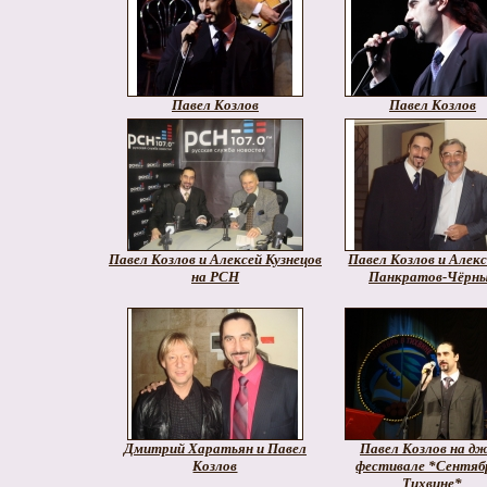
Павел Козлов
Павел Козлов
Павел Козлов и Алексей Кузнецов
Павел Козлов и Алек
на РСН
Панкратов-Чёрн
Дмитрий Харатьян и Павел
Павел Козлов на дж
Козлов
фестивале *Сентяб
Тихвине*