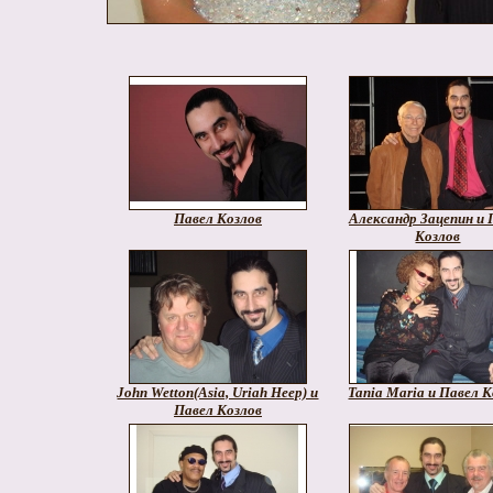
Павел Козлов
Александр Зацепин и 
Козлов
John Wetton(Asia, Uriah Heep) и
Tania Maria и Павел 
Павел Козлов