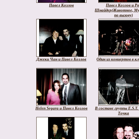
Павел Козлов
Павел Козлов и Р
Шнайдер(Животное, М
по вызову)
Джеки Чан и Павел Козлов
Один из концертов в кл
Helen Segara и Павел Козлов
В составе группы E.S.T.
Точка