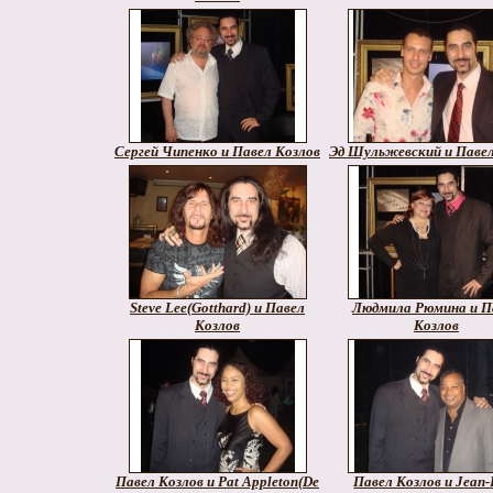
Сергей Чипенко и Павел Козлов
Эд Шульжевский и Павел
Steve Lee(Gotthard) и Павел
Людмила Рюмина и П
Козлов
Козлов
Павел Козлов и Pat Appleton(De
Павел Козлов и Jean-