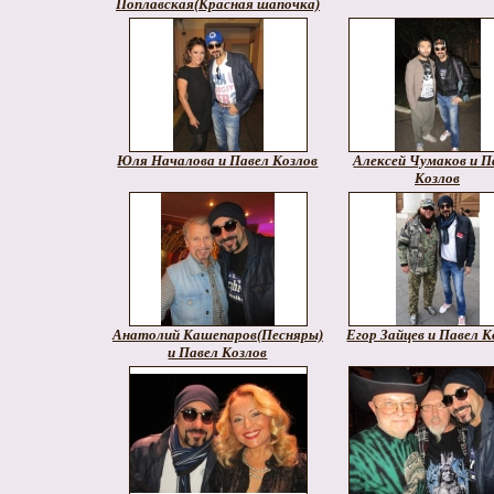
Поплавская(Красная шапочка)
Юля Началова и Павел Козлов
Алексей Чумаков и П
Козлов
Анатолий Кашепаров(Песняры)
Егор Зайцев и Павел К
и Павел Козлов