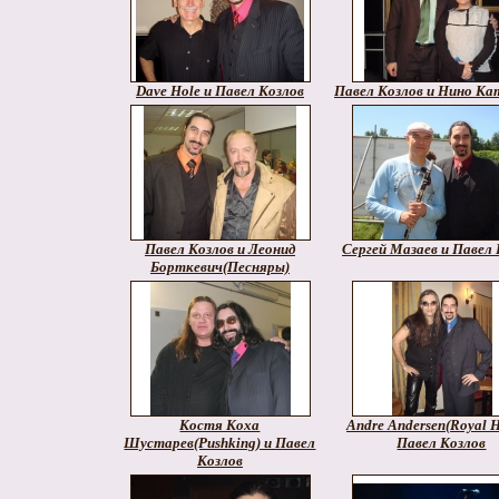
Dave Hole и Павел Козлов
Павел Козлов и Нино Ка
Павел Козлов и Леонид
Сергей Мазаев и Павел 
Борткевич(Песняры)
Костя Коха
Andre Andersen(Royal H
Шустарев(Pushking) и Павел
Павел Козлов
Козлов