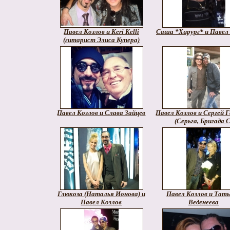
Павел Козлов и Keri Kelli
Саша *Хирург* и Павел
(гитарист Элиса Купера)
Павел Козлов и Слава Зайцев
Павел Козлов и Сергей 
(Серьга, Бригада С
Глюкоза (Наталья Ионова) и
Павел Козлов и Тат
Павел Козлов
Веденеева