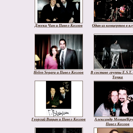
Джеки Чан и Павел Козлов
Один из концертов в кл
Helen Segara и Павел Козлов
В составе группы E.S.T. 
Точка
Георгий Вицын и Павел Козлов
Александр Монин(Кру
Павел Козлов