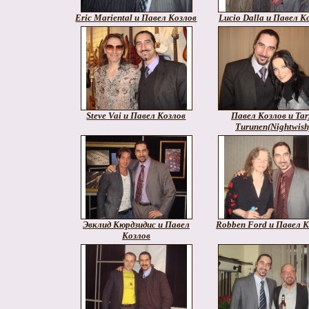
Eric Mariental и Павел Козлов
Lucio Dalla и Павел К
Steve Vai и Павел Козлов
Павел Козлов и Tar
Turunen(Nightwish
Эвклид Кюрдзидис и Павел
Robben Ford и Павел К
Козлов