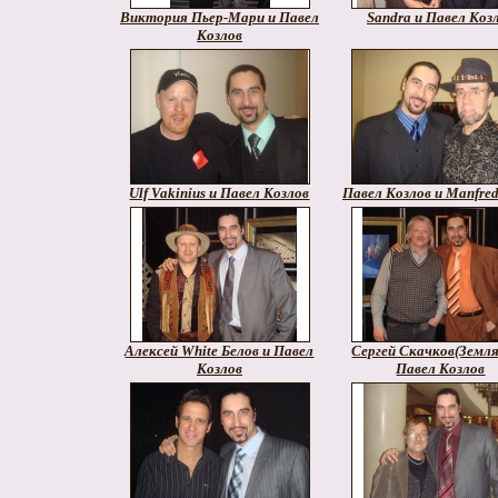
Виктория Пьер-Мари и Павел
Sandra и Павел Коз
Козлов
Ulf Vakinius и Павел Козлов
Павел Козлов и Manfre
Алексей White Белов и Павел
Сергей Скачков(Земля
Козлов
Павел Козлов