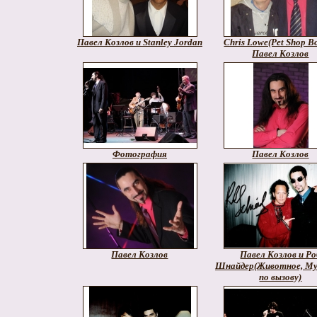
Павел Козлов и Stanley Jordan
Chris Lowe(Pet Shop Bo
Павел Козлов
Фотография
Павел Козлов
Павел Козлов
Павел Козлов и Ро
Шнайдер(Животное, М
по вызову)