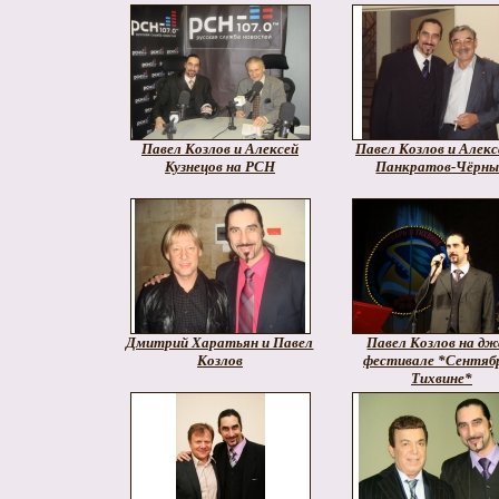
Павел Козлов и Алексей
Павел Козлов и Алек
Кузнецов на РСН
Панкратов-Чёрн
Дмитрий Харатьян и Павел
Павел Козлов на дж
Козлов
фестивале *Сентябр
Тихвине*