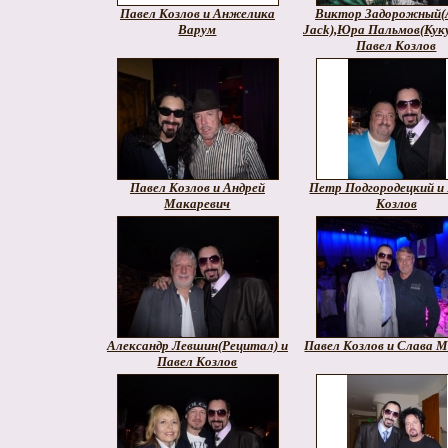
Павел Козлов и Анжелика
Виктор Задорожный(
Варум
Jack),Юра Пальмов(Куку
Павел Козлов
Павел Козлов и Андрей
Петр Подгородецкий и
Макаревич
Козлов
Александр Левшин(Рецитал) и
Павел Козлов и Слава 
Павел Козлов