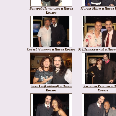
Валерий Пономарев и Павел
Marcus Miller и Павел 
Козлов
Сергей Чипенко и Павел Козлов
Эд Шульжевский и Паве
Steve Lee(Gotthard) и Павел
Людмила Рюмина и П
Козлов
Козлов