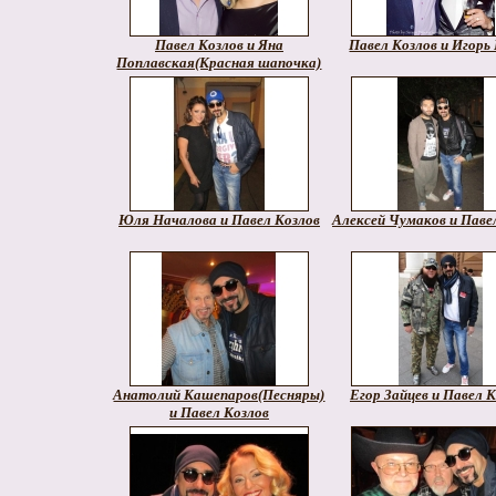
Павел Козлов и Яна
Павел Козлов и Игорь
Поплавская(Красная шапочка)
Юля Началова и Павел Козлов
Алексей Чумаков и Паве
Анатолий Кашепаров(Песняры)
Егор Зайцев и Павел 
и Павел Козлов