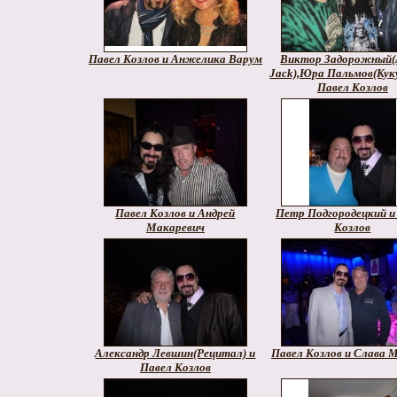
Павел Козлов и Анжелика Варум
Виктор Задорожный(
Jack),Юра Пальмов(Куку
Павел Козлов
Павел Козлов и Андрей
Петр Подгородецкий и
Макаревич
Козлов
Александр Левшин(Рецитал) и
Павел Козлов и Слава 
Павел Козлов