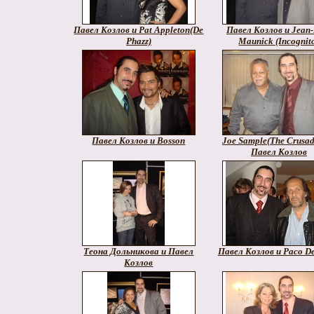
Павел Козлов и Pat Appleton(De
Павел Козлов и Jean-
Phazz)
Maunick (Incognit
Павел Козлов и Bosson
Joe Sample(The Crusad
Павел Козлов
Теона Дольникова и Павел
Павел Козлов и Paco De
Козлов