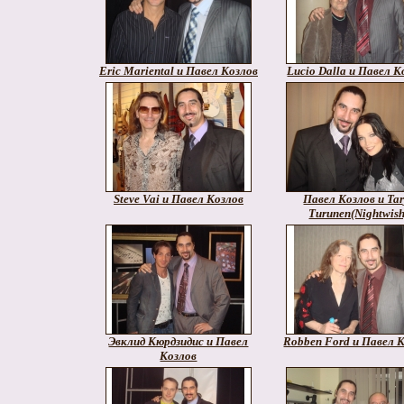
Eric Mariental и Павел Козлов
Lucio Dalla и Павел К
Steve Vai и Павел Козлов
Павел Козлов и Tar
Turunen(Nightwish
Эвклид Кюрдзидис и Павел
Robben Ford и Павел 
Козлов