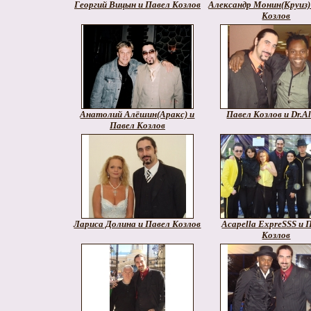
Георгий Вицын и Павел Козлов
Александр Монин(Круиз)
Козлов
Анатолий Алёшин(Аракс) и
Павел Козлов и Dr.A
Павел Козлов
Лариса Долина и Павел Козлов
Acapella ExpreSSS и 
Козлов