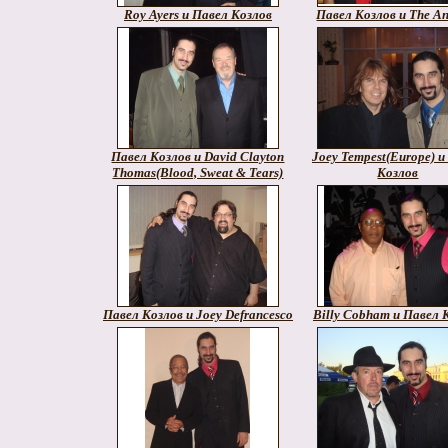
Roy Ayers и Павел Козлов
Павел Козлов и The A
Павел Козлов и David Clayton
Joey Tempest(Europe) и
Thomas(Blood, Sweat & Tears)
Козлов
Павел Козлов и Joey Defrancesco
Billy Cobham и Павел 