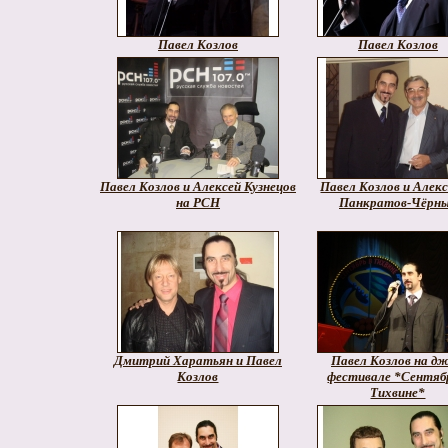
Павел Козлов
Павел Козлов
Павел Козлов и Алексей Кузнецов
Павел Козлов и Алек
на РСН
Панкратов-Чёрн
Дмитрий Харатьян и Павел
Павел Козлов на дж
Козлов
фестивале *Сентяб
Тихвине*