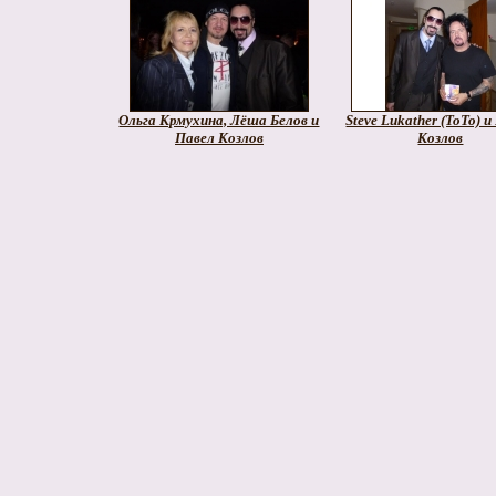
Ольга Крмухина, Лёша Белов и
Steve Lukather (ToTo) 
Павел Козлов
Козлов