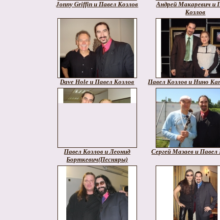
Jonny Griffin и Павел Козлов
Андрей Макаревич и 
Козлов
Dave Hole и Павел Козлов
Павел Козлов и Нино Ка
Павел Козлов и Леонид
Сергей Мазаев и Павел
Борткевич(Песняры)