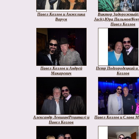
Павел Козлов и Анжелика
Виктор Задорожный(
Варум
Jack),Юра Пальмов(Куку
Павел Козлов
Павел Козлов и Андрей
Петр Подгородецкий и
Макаревич
Козлов
Александр Левшин(Рецитал) и
Павел Козлов и Слава 
Павел Козлов