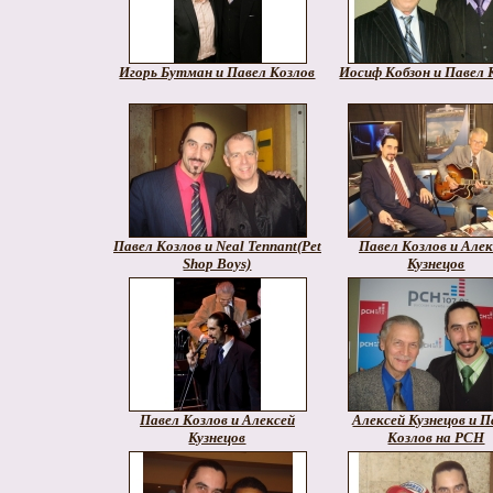
Игорь Бутман и Павел Козлов
Иосиф Кобзон и Павел 
Павел Козлов и Neal Tennant(Pet
Павел Козлов и Алек
Shop Boys)
Кузнецов
Павел Козлов и Алексей
Алексей Кузнецов и П
Кузнецов
Козлов на РСН