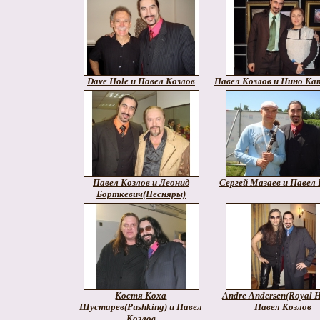
Dave Hole и Павел Козлов
Павел Козлов и Нино Ка
Павел Козлов и Леонид
Сергей Мазаев и Павел 
Борткевич(Песняры)
Костя Коха
Andre Andersen(Royal H
Шустарев(Pushking) и Павел
Павел Козлов
Козлов