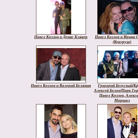
Павел Козлов и Денис Клявер
Павел Козлов и Ирина 
(Кукуруза)
Павел Козлов и Валерий Белянин
Григорий Безуглый(Кр
Алексей Белов(Парк Гор
Павел Козлов, Алекс
Маршал