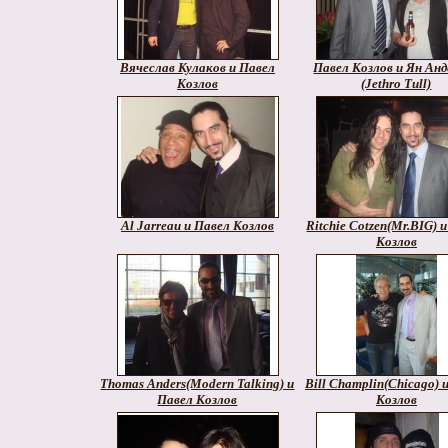
Вячеслав Кулаков и Павел
Павел Козлов и Ян Анд
Козлов
(Jethro Tull)
Al Jarreau и Павел Козлов
Ritchie Cotzen(Mr.BIG) 
Козлов
Thomas Anders(Modern Talking) и
Bill Champlin(Chicago) 
Павел Козлов
Козлов