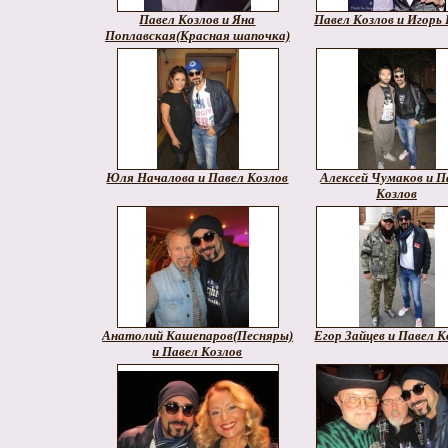
Павел Козлов и Яна
Павел Козлов и Игорь 
Поплавская(Красная шапочка)
Юля Началова и Павел Козлов
Алексей Чумаков и П
Козлов
Анатолий Кашепаров(Песняры)
Егор Зайцев и Павел К
и Павел Козлов