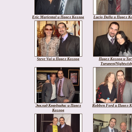
Eric Mariental и Павел Козлов
Lucio Dalla и Павел К
Steve Vai и Павел Козлов
Павел Козлов и Tar
Turunen(Nightwish
Эвклид Кюрдзидис и Павел
Robben Ford и Павел К
Козлов