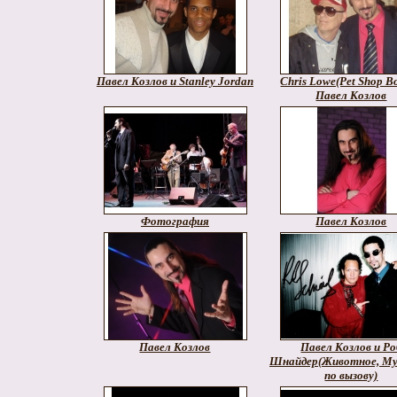
Павел Козлов и Stanley Jordan
Chris Lowe(Pet Shop Bo
Павел Козлов
Фотография
Павел Козлов
Павел Козлов
Павел Козлов и Ро
Шнайдер(Животное, М
по вызову)