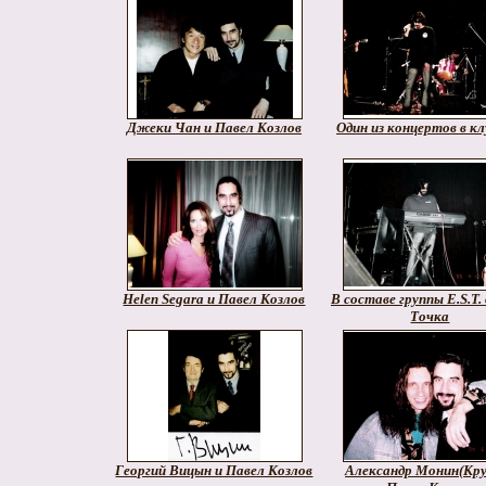
Джеки Чан и Павел Козлов
Один из концертов в кл
Helen Segara и Павел Козлов
В составе группы E.S.T. 
Точка
Георгий Вицын и Павел Козлов
Александр Монин(Кру