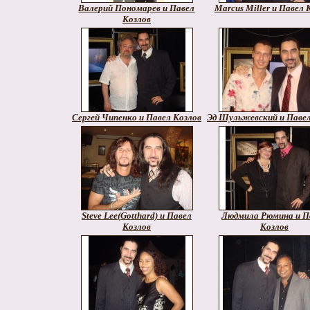
Валерий Пономарев и Павел
Marcus Miller и Павел 
Козлов
Сергей Чипенко и Павел Козлов
Эд Шульжевский и Павел
Steve Lee(Gotthard) и Павел
Людмила Рюмина и П
Козлов
Козлов