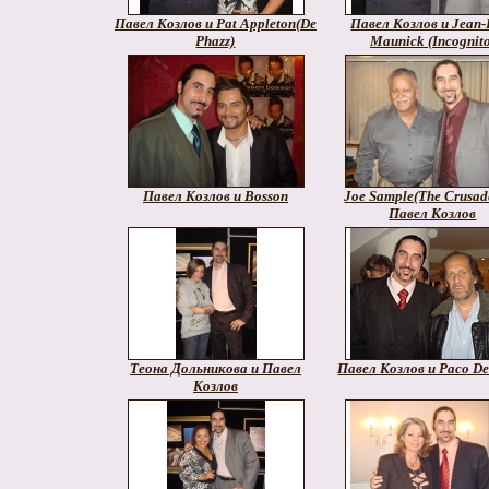
Павел Козлов и Pat Appleton(De
Павел Козлов и Jean-
Phazz)
Maunick (Incognito
Павел Козлов и Bosson
Joe Sample(The Crusade
Павел Козлов
Теона Дольникова и Павел
Павел Козлов и Paco De
Козлов