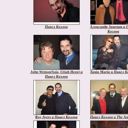
Павел Козлов
Александр Зацепин и 
Козлов
John Wetton(Asia, Uriah Heep) и
Tania Maria и Павел К
Павел Козлов
Roy Ayers и Павел Козлов
Павел Козлов и The An