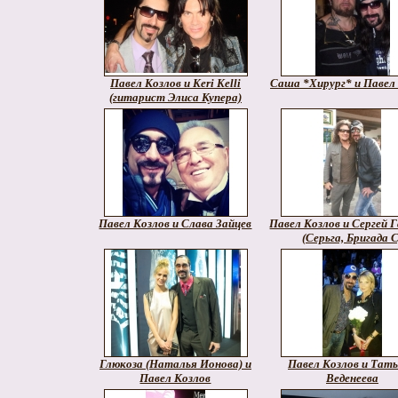
Павел Козлов и Keri Kelli
Саша *Хирург* и Павел
(гитарист Элиса Купера)
Павел Козлов и Слава Зайцев
Павел Козлов и Сергей 
(Серьга, Бригада С
Глюкоза (Наталья Ионова) и
Павел Козлов и Тат
Павел Козлов
Веденеева