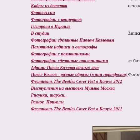
Кадры из детства
истор
Фотосессии
Фотографии с концертов
Гастроли в Израиле
В студии
Запис
Фотографии сделанные Павлом Козловым
Памятные надписи и автографы
Фотографии с поклонниками
Фотографии сделанные поклонниками
любит
Афиши Павла Козлова разных лет
Павел Козлов - разные образы (мини портфолио)
Фотос
Фестиваль The Beatles Cover Fest в Калуге 2012
Выступления на выставке Музыка Москва
Рисунки, шаржи..
Разное. Приколы.
Фестиваль The Beatles Cover Fest в Калуге 2011