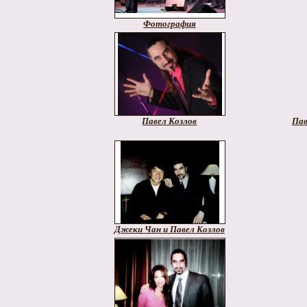
Фотография
Павел Козлов
Пав
Джеки Чан и Павел Козлов