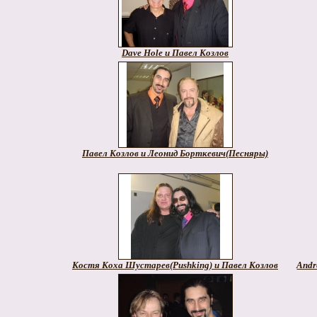
Dave Hole и Павел Козлов
Павел Козлов и Леонид Борткевич(Песняры)
Костя Коха Шустарев(Pushking) и Павел Козлов
Andr