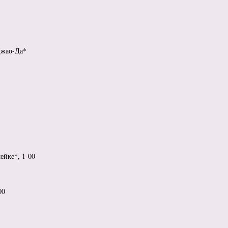
Джао-Да*
ейке*, 1-00
00