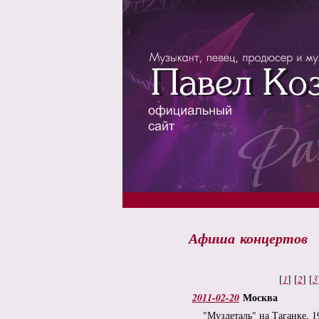
Афиша концертов
[
1
] [
2
] [
3
Москва
2011-02-20
"Муздеталь" на Таганке, 