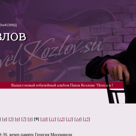
Вышел новый юбилейный альбом Павла Козлова "Попса и Музыка" 5 частей!
[9]
] [
4
] [
5
] [
6
] [
7
] [
8
]
[
10
] [
11
] [
12
] [
13
] [
14
] [
15
]
19-30, вечер памяти Георгия Мосешвили