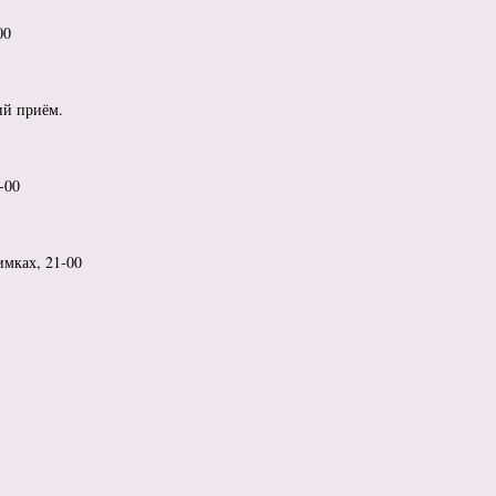
00
ий приём.
-00
мках, 21-00