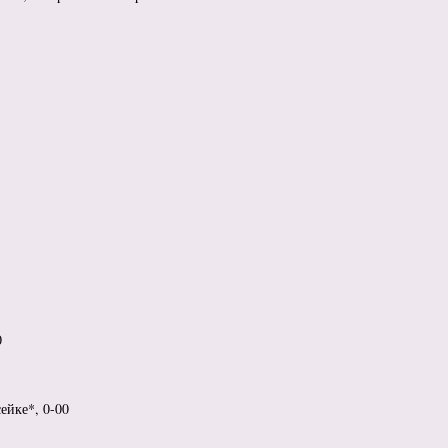
0
ейке*, 0-00