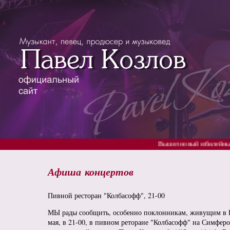
Вышел новый юбилейный аль
Афиша концертов
Пивной ресторан "Колбасофф", 21-00
МЫ рады сообщить, особенно поклонникам, живущим в Ю
мая, в 21-00, в пивном реторане "Колбасофф" на Симферо