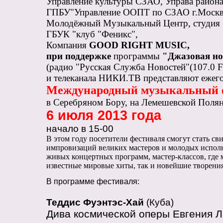
Управление культуры СЗАО, Управа район
ГПБУ"Управление ООПТ по СЗАО г.Моск
Молодёжный Музыкальный Центр, студия
ГБУК "клуб "Феникс",
Компания
GOOD RIGHT MUSIC,
при поддержке
программы
"Джазовая но
(радио "Русская Служба Новостей"(107.0 
и телеканала НИКИ.ТВ представляют ежег
Международный музыкальный ф
в Серебряном Бору, на Лемешевской Полян
6 июля 2013 года
начало в 15-00
В этом году посетители фестиваля смогут стать с
импровизаций великих мастеров и молодых исполн
живых концертных программ, мастер-классов, где 
известные мировые хиты, так и новейшие творени
В программе фестиваля:
Теддис Фуэнтэс-Хай
(Куба)
Дива космической оперы Евгения Л