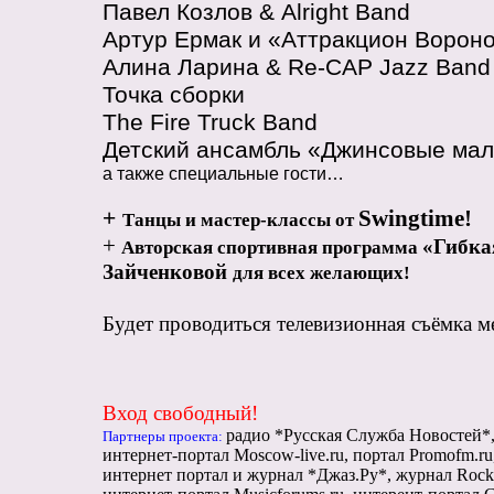
Павел Козлов &
Alright
Band
Артур Ермак и «Аттракцион Ворон
Алина Ларина & Re-CAP Jazz Band
Точка сборки
The
Fire
Truck
Band
Детский ансамбль «Джинсовые мал
а также специальные гости…
+
S
wingtime!
Танцы и мастер-классы от
+
«Гибка
Авторская спортивная программа
Зайченковой
для всех желающих!
Будет проводиться телевизионная съёмка м
Вход свободный!
радио *Русская Служба Новостей*
Партнеры проекта:
интернет-портал
Moscow
-
live
.
ru
, портал
Promofm
.
ru
интернет портал и журнал *Джаз.Ру*, журнал
Rock