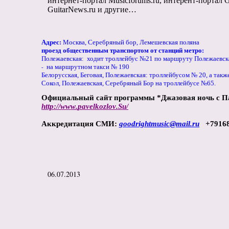
интернет-портал
Musicforums
.
ru
, интерент-портал
G
GuitarNews
.
ru
и другие…
Адрес:
Москва, Серебряный бор, Лемешевская поляна
проезд общественным транспортом от станций метро:
Полежаевская:
ходит троллейбус №21 по маршруту Полежаевск
на маршрутном такси № 190
-
Белорусская, Беговая, Полежаевская: троллейбусом № 20, а так
Сокол, Полежаевская, Серебряный Бор на троллейбусе №65.
Официальный сайт программы *Джазовая ночь с П
http
://
www
.
pavelkozlov
.
Su
/
Аккредитация СМИ:
goodrightmusic
@
mail
.
ru
+7916
06.07.2013