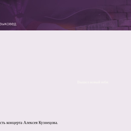
Вышел новый юбилейный альбом Па
сть концерта Алексея Кузнецова.