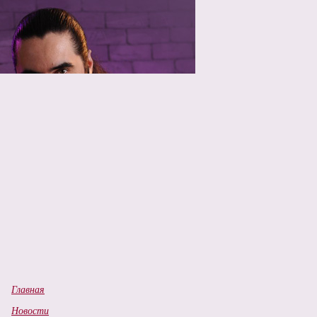
вла Козлова "Попса и Музыка" 5 частей!
Главная
Новости