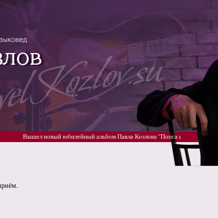
Вышел новый юбилейный альбом Павла Козлова "Попса и Музыка" 5 част
приём.